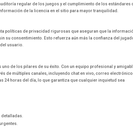
auditoría regular de los juegos y el cumplimiento de los estándares 
formación de la licencia en el sitio para mayor tranquilidad.
ta políticas de privacidad rigurosas que aseguran que la informaci
in su consentimiento. Esto refuerza aún más la confianza del jugad
del usuario.
es uno de los pilares de su éxito. Con un equipo profesional y amigabl
és de múltiples canales, incluyendo chat en vivo, correo electrónico
las 24 horas del día, lo que garantiza que cualquier inquietud sea
 detalladas.
urgentes.