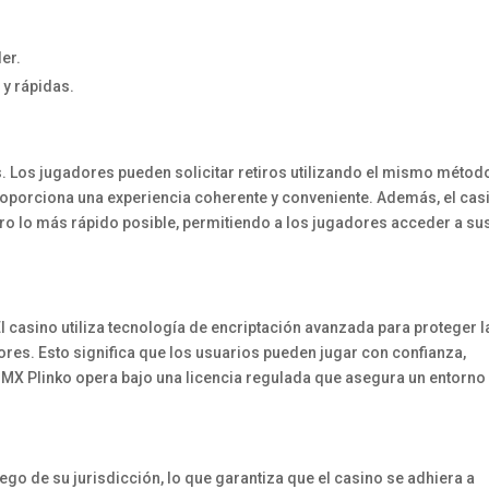
ler.
y rápidas.
s. Los jugadores pueden solicitar retiros utilizando el mismo métod
proporciona una experiencia coherente y conveniente. Además, el cas
iro lo más rápido posible, permitiendo a los jugadores acceder a su
l casino utiliza tecnología de encriptación avanzada para proteger l
ores. Esto significa que los usuarios pueden jugar con confianza,
 MX Plinko opera bajo una licencia regulada que asegura un entorno
ego de su jurisdicción, lo que garantiza que el casino se adhiera a