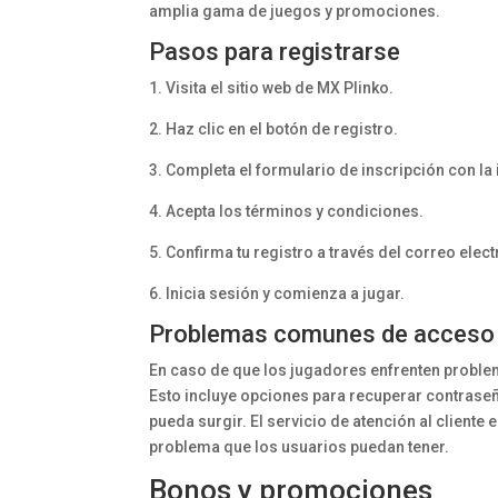
amplia gama de juegos y promociones.
Pasos para registrarse
1. Visita el sitio web de MX Plinko.
2. Haz clic en el botón de registro.
3. Completa el formulario de inscripción con la
4. Acepta los términos y condiciones.
5. Confirma tu registro a través del correo elec
6. Inicia sesión y comienza a jugar.
Problemas comunes de acceso
En caso de que los jugadores enfrenten problem
Esto incluye opciones para recuperar contraseñ
pueda surgir. El servicio de atención al cliente
problema que los usuarios puedan tener.
Bonos y promociones