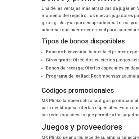
Una de las ventajas más atractivas de jugar en
momento del registro, los nuevos jugadores pu
giros gratis y un porcentaje adicional en su pr
adicional que puede ser crucial para aumentar 
Tipos de bonos disponibles
Bono de bienvenida:
Aumenta el primer depósi
Giros gratis:
Ofrecidos en ciertos juegos sel
Bonos de recarga:
Ofertas especiales en dep
Programa de lealtad:
Recompensas acumulativ
Códigos promocionales
MX Plinko también utiliza códigos promociona
para desbloquear ofertas especiales. Estos có
las redes sociales, lo que permite a los jugad
Juegos y proveedores
MX Plinko se enorgullece de su amplia selecci