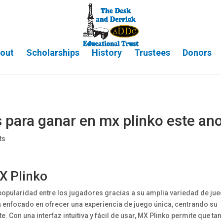
out
Scholarships
History
Trustees
Donors
s para ganar en mx plinko este an
ts
X Plinko
popularidad entre los jugadores gracias a su amplia variedad de ju
a enfocado en ofrecer una experiencia de juego única, centrando su
te. Con una interfaz intuitiva y fácil de usar, MX Plinko permite que ta