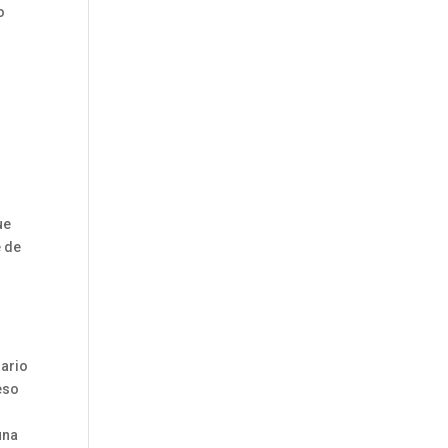
o
ue
e de
lario
eso
una