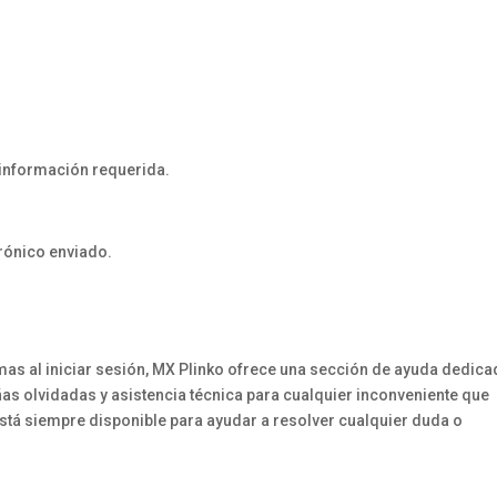
 información requerida.
trónico enviado.
as al iniciar sesión, MX Plinko ofrece una sección de ayuda dedica
as olvidadas y asistencia técnica para cualquier inconveniente que
 está siempre disponible para ayudar a resolver cualquier duda o