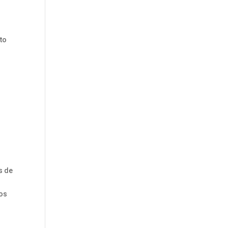
to
s de
ros