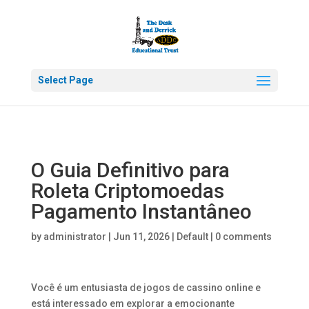
Select Page
O Guia Definitivo para
Roleta Criptomoedas
Pagamento Instantâneo
by
administrator
|
Jun 11, 2026
|
Default
|
0 comments
Você é um entusiasta de jogos de cassino online e
está interessado em explorar a emocionante