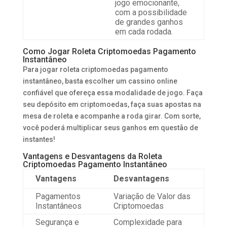
jogo emocionante,
com a possibilidade
de grandes ganhos
em cada rodada.
Como Jogar Roleta Criptomoedas Pagamento
Instantâneo
Para jogar roleta criptomoedas pagamento
instantâneo, basta escolher um cassino online
confiável que ofereça essa modalidade de jogo. Faça
seu depósito em criptomoedas, faça suas apostas na
mesa de roleta e acompanhe a roda girar. Com sorte,
você poderá multiplicar seus ganhos em questão de
instantes!
Vantagens e Desvantagens da Roleta
Criptomoedas Pagamento Instantâneo
Vantagens
Desvantagens
Pagamentos
Variação de Valor das
Instantâneos
Criptomoedas
Segurança e
Complexidade para