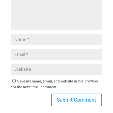
Save my name, email, and website in this browser
for the next time I comment.