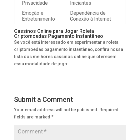
Privacidade
Iniciantes
Emoção e
Dependência de
Entretenimento
Conexão à Internet
Cassinos Online para Jogar Roleta
Criptomoedas Pagamento Instantâneo
Se você está interessado em experimentar a roleta
criptomoedas pagamento instantâneo, confira nossa
lista dos melhores cassinos online que oferecem
essa modalidade de jogo:
Submit a Comment
Your email address will not be published.
Required
fields are marked
*