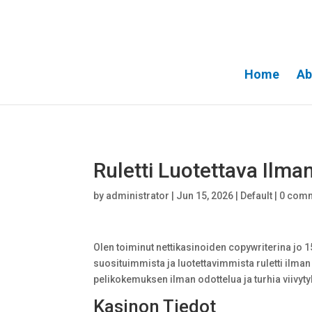
Home
Ab
Ruletti Luotettava Ilman
by
administrator
|
Jun 15, 2026
|
Default
|
0 com
Olen toiminut nettikasinoiden copywriterina jo 
suosituimmista ja luotettavimmista ruletti ilman
pelikokemuksen ilman odottelua ja turhia viivyty
Kasinon Tiedot