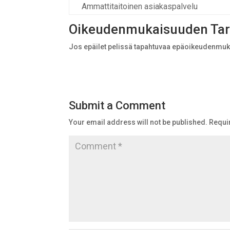
Ammattitaitoinen asiakaspalvelu
Oikeudenmukaisuuden Tar
Jos epäilet pelissä tapahtuvaa epäoikeudenmukai
Submit a Comment
Your email address will not be published.
Requi