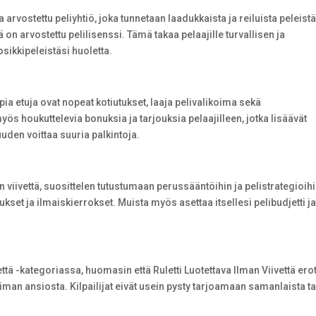
 arvostettu peliyhtiö, joka tunnetaan laadukkaista ja reiluista peleist
ä on arvostettu pelilisenssi. Tämä takaa pelaajille turvallisen ja
osikkipeleistäsi huoletta.
pia etuja ovat nopeat kotiutukset, laaja pelivalikoima sekä
ös houkuttelevia bonuksia ja tarjouksia pelaajilleen, jotka lisäävät
uden voittaa suuria palkintoja.
n viivettä, suosittelen tutustumaan perussääntöihin ja pelistrategioihi
kset ja ilmaiskierrokset. Muista myös asettaa itsellesi pelibudjetti j
ivettä -kategoriassa, huomasin että Ruletti Luotettava Ilman Viivettä ero
iman ansiosta. Kilpailijat eivät usein pysty tarjoamaan samanlaista t