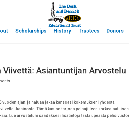
out
Scholarships
History
Trustees
Donors
 Viivettä: Asiantuntijan Arvostelu
ments
15 vuoden ajan, ja haluan jakaa kanssasi kokemukseni yhdestä
 viivettä -kasinosta. Tämä kasino tarjoaa pelaajilleen korkealaatuisen
ksiä. Lue arvosteluni saadaksesi lisätietoja tästä upeasta pelisivusto