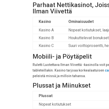
Parhaat Nettikasinot, Joiss
Ilman Viivettä
Kasino
Ominaisuudet
Kasino A
Nopeat kotiutukset, laaj
Kasino B
Houkuttelevat bonukset j
Kasino C
Suuri voittoprosentti, 
Mobiili- ja Pöytäpelit
Ruletti Luotettava Ilman Viivettä -kasinolla voit p
tableteillakin. Kasino tarjoaa korkealaatuisen
ca
peleistä missä ja milloin tahansa.
Plussat ja Miinukset
Plussat
Nopeat kotiutukset