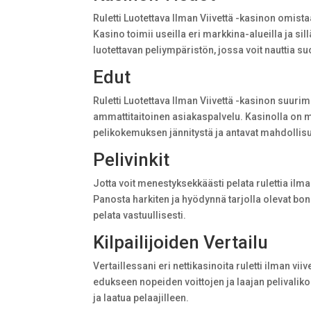
Ruletti Luotettava Ilman Viivettä -kasinon omistaa
Kasino toimii useilla eri markkina-alueilla ja sill
luotettavan peliympäristön, jossa voit nauttia su
Edut
Ruletti Luotettava Ilman Viivettä -kasinon suurim
ammattitaitoinen asiakaspalvelu. Kasinolla on my
pelikokemuksen jännitystä ja antavat mahdollisu
Pelivinkit
Jotta voit menestyksekkäästi pelata rulettia ilma
Panosta harkiten ja hyödynnä tarjolla olevat bonu
pelata vastuullisesti.
Kilpailijoiden Vertailu
Vertaillessani eri nettikasinoita ruletti ilman vi
edukseen nopeiden voittojen ja laajan pelivaliko
ja laatua pelaajilleen.