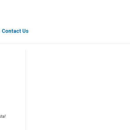
Contact Us
sta!